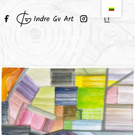
LT
EN
SUSISIEKTI
KŪRĖJA