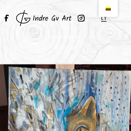
LT
EN
SUSISIEKTI
KŪRĖJA