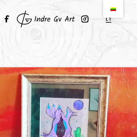
LT
EN
SUSISIEKTI
KŪRĖJA