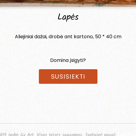
Lapės
Aliejiniai dažai, drobė ant kartono, 50 * 40 cm
Domina įsigyti?
SUSISIEKTI
019 Indre Gv Art. Visos teisės saugomos. Svetainė pagal:
LucidCa