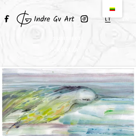
LT
EN
SUSISIEKTI
KŪRĖJA