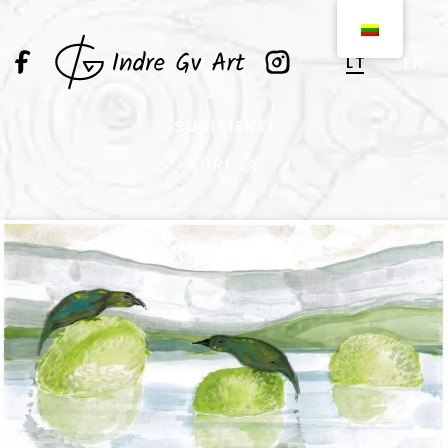
LT
EN
SUSISIEKTI
KŪRĖJA