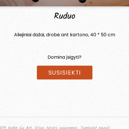
Ruduo
Aliejiniai dažai, drobė ant kartono, 40 * 50 cm
Domina įsigyti?
SUSISIEKTI
019 Indre Gv Art. Visos teisės saugomos. Svetainė pagal:
LucidCa